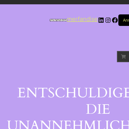
LinkedIn
Instag
Face
merfandise
An
ENTSCHULDIGE
DIE
UNANNEHMLICH