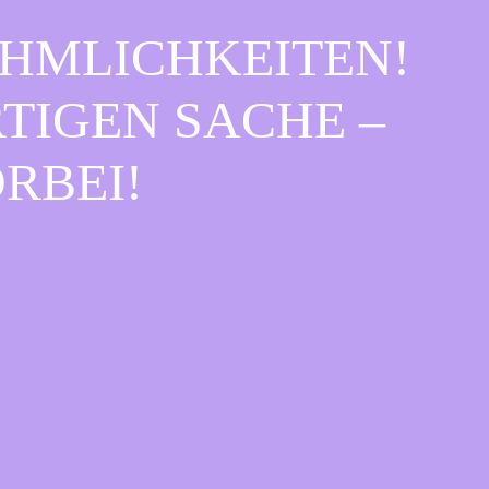
EHMLICHKEITEN!
IGEN SACHE – S
BEI!