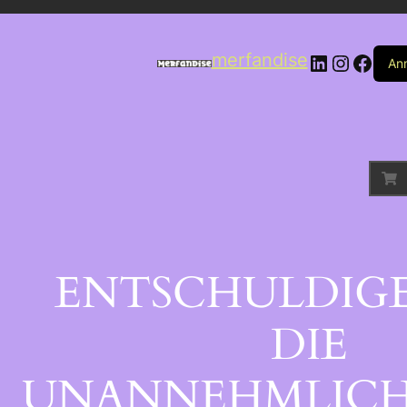
LinkedIn
Instag
Face
merfandise
An
ENTSCHULDIGE
DIE
UNANNEHMLICH